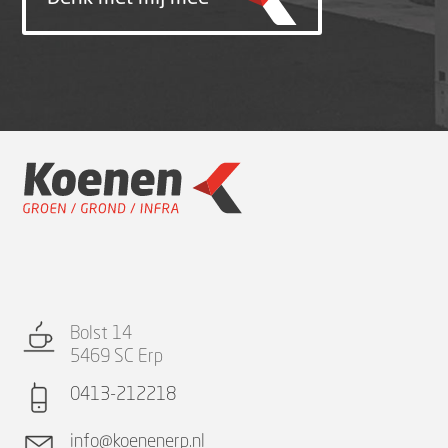
Bolst 14
5469 SC Erp
0413-212218
info@koenenerp.nl