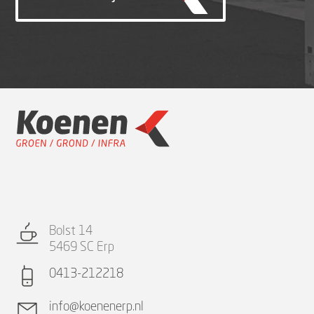
Bolst 14
5469 SC Erp
0413-212218
info@koenenerp.nl