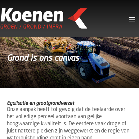
Grond is ons canvas
Egalisatie en grootgrondverzet
Onze aanpak heeft tot gevolg dat de teelaarde over
het volledige perceel voortaan van gelijke
hoogwaardige kwaliteit is. De eerdere vaak droge of
juist nattere plekken zijn weggewerkt en de regie van
waterhuishouding komt in eigen hand.